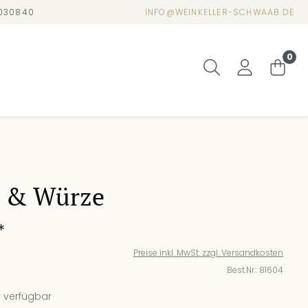
4030840
INFO@WEINKELLER-SCHWAAB.DE
0
 & Würze
*
Preise inkl. MwSt. zzgl. Versandkosten
Best.Nr.:
81604
 verfügbar