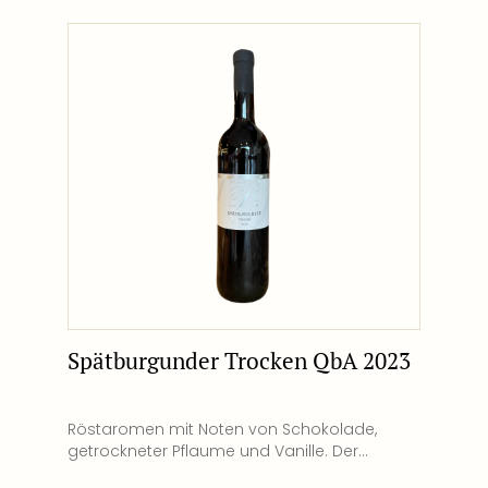
Säuregehalt g/L 12,5 % Alkoholgehalt Vol.
enthält Sulfite Allergene Ja Vegan 0,75 L Inhalt
Spätburgunder Trocken QbA 2023
Röstaromen mit Noten von Schokolade,
getrockneter Pflaume und Vanille. Der
nährstoffreiche Lössboden sorgt für Volumen