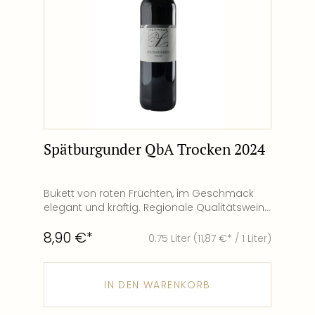
Spätburgunder QbA Trocken 2024
Bukett von roten Früchten, im Geschmack
elegant und kräftig. Regionale Qualitätsweine
mit Charakter werden nach strengen
8,90 €*
Qualitätsrichtlinien für den Weinkeller
0.75 Liter
(11,87 €* / 1 Liter)
Schwaab ausgewählt. Der Ausbau und die
Abfüllung erfolgen im Herkunftsort.
Spätburgunder Rebsorte 2024 Jahrgang
IN DEN WARENKORB
Rheinhessen Gebiet Trocken Geschmack
QBA Qualitätsstufe 3,5 Restsüße g/L 4,8