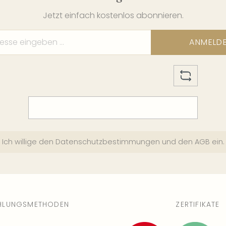
03
Jetzt einfach kostenlos abonnieren.
We
8 
ANMELD
04
We
3 
05
We
10
Ich willige den
Datenschutzbestimmungen
und den
AGB
ein.
05
We
10
HLUNGSMETHODEN
ZERTIFIKATE
05