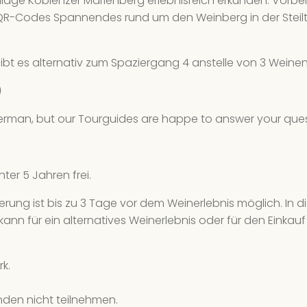
illage Koblenzer Marienberg erlebnisreich erkunden. Vorb
We
QR-Codes Spannendes rund um den Weinberg in der Steilter
8 
26
ibt es alternativ zum Spaziergang 4 anstelle von 3 Weinen
We
)
4 
 German, but our Tourguides are happe to answer your quest
27
We
8 
nter 5 Jahren frei.
28
nierung ist bis zu 3 Tage vor dem Weinerlebnis möglich. In 
We
kann für ein alternatives Weinerlebnis oder für den Einka
8 
k.
29
We
nden nicht teilnehmen.