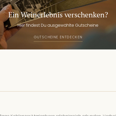
17
We
Ein Weinerlebnis verschenken?
Kei
Hier findest Du ausgewählte Gutscheine
19
GUTSCHEINE ENTDECKEN
We
8 
20
We
8 
21
We
8 
24