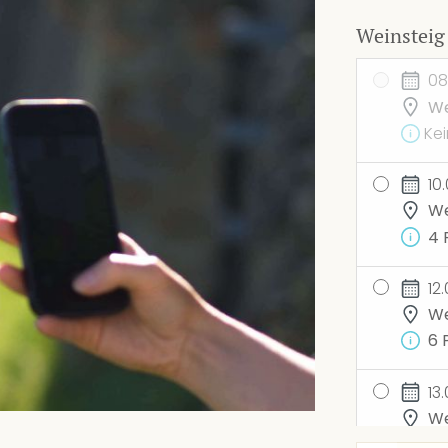
Weinsteig
08
We
Kei
10
We
4 
12
We
6 
13
We
8 