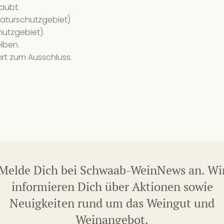
10
laubt.
aturschutzgebiet)
29
hutzgebiet).
We
iben.
10
rt zum Ausschluss.
29
We
2 
31
We
8 
Melde Dich bei Schwaab-WeinNews an. Wi
02
informieren Dich über Aktionen sowie
We
Neuigkeiten rund um das Weingut und
8 
Weinangebot.