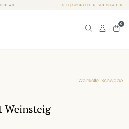
4030840
INFO@WEINKELLER-SCHWAAB.DE
0
Weinkeller Schwaab
t Weinsteig
*