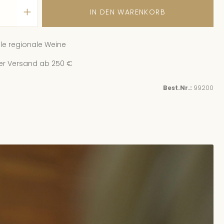
IN DEN WARENKORB
.08.26, 16:00 - 17:30
(Europe/Berlin)
ingut Schwaab
| In der Laach 93
le regionale Weine
Plätze verfügbar
er Versand ab 250 €
.08.26, 10:00 - 11:30
(Europe/Berlin)
ingut Schwaab
| In er Laach 93
Best.Nr.:
99200
 Plätze verfügbar
08.26, 11:00 - 12:30
(Europe/Berlin)
ingut Schwaab
| In der Laach 93
 Plätze verfügbar
.08.26, 12:00 - 13:30
(Europe/Berlin)
ingut Schwaab
| In der Laach 93
 Plätze verfügbar