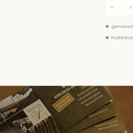
14
We
genussvol
8 
Kostenlos
15
We
10
15.
We
10
15
We
10