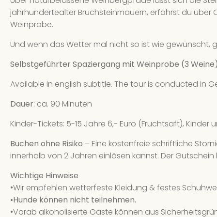
Über naturbelassene Weinbergpfade lässt sich die Ste
jahrhundertealter Bruchsteinmauern, erfährst du über 
Weinprobe.
Und wenn das Wetter mal nicht so ist wie gewünscht, g
Selbstgeführter Spaziergang mit Weinprobe (3 Weine
Available in english subtitle. The tour is conducted in
Dauer
: ca. 90 Minuten
Kinder-Tickets: 5-15 Jahre 6,- Euro (Fruchtsaft), Kinder u
Buchen ohne Risiko
– Eine kostenfreie schriftliche Stor
innerhalb von 2 Jahren einlösen kannst. Der Gutschein 
Wichtige Hinweise
•Wir empfehlen wetterfeste Kleidung & festes Schuhwer
•Hunde können nicht teilnehmen.
•Vorab alkoholisierte Gäste können aus Sicherheitsgrü