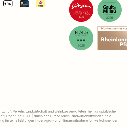
We
10
07
We
8 
09
We
8 
10
We
8 
schaft, Verkehr, Landwirtschaft und Weinbau verwalteten rheinlandpfälzischen
11.
, Ernährung“ (EULLE) durch den Europäischen Landwirtschaftsfonds für die
We
derung für seine Leistungen in der Agrar- und Klimamaßnahme: Umweltschonender