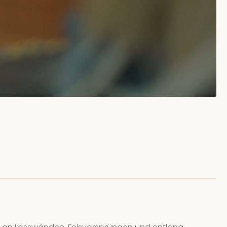
.08.26, 10:00 - 11:30
(Europe/Berlin)
ingut Schwaab
| In er Laach 93
 Plätze verfügbar
08.26, 11:00 - 12:30
(Europe/Berlin)
ingut Schwaab
| In der Laach 93
 Plätze verfügbar
.08.26, 12:00 - 13:30
(Europe/Berlin)
ingut Schwaab
| In der Laach 93
 Plätze verfügbar
.08.26, 16:00 - 17:30
(Europe/Berlin)
ingut Schwaab
| In der Laach 93
ne freien Plätze
.08.26, 16:00 - 17:30
(Europe/Berlin)