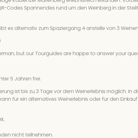
illage Koblenzer Marienberg erlebnisreich erkunden. Vorb
We
QR-Codes Spannendes rund um den Weinberg in der Steilter
8 
20
ibt es alternativ zum Spaziergang 4 anstelle von 3 Weinen
We
)
8 
 German, but our Tourguides are happe to answer your quest
21
We
8 
nter 5 Jahren frei.
24
nierung ist bis zu 3 Tage vor dem Weinerlebnis möglich. In 
We
kann für ein alternatives Weinerlebnis oder für den Einka
8 
k.
26
We
nden nicht teilnehmen.