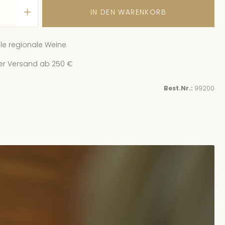
IN DEN WARENKORB
.08.26, 16:00 - 17:30
(Europe/Berlin)
ingut Schwaab
| In der Laach 93
le regionale Weine
Plätze verfügbar
er Versand ab 250 €
.08.26, 16:00 - 17:30
(Europe/Berlin)
ingut Schwaab
| In der Laach 93
Best.Nr.:
99200
Plätze verfügbar
.08.26, 16:00 - 17:30
(Europe/Berlin)
ingut Schwaab
| In der Laach 93
Plätze verfügbar
.08.26, 16:00 - 17:30
(Europe/Berlin)
ingut Schwaab
| In der Laach 93
Plätze verfügbar