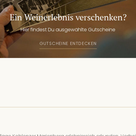
15
We
Ein Weinerlebnis verschenken?
10
Hier findest Du ausgewählte Gutscheine
15.
GUTSCHEINE ENTDECKEN
We
10
15
We
10
17
We
Kei
19