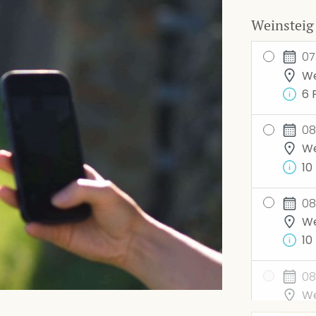
Weinsteig
07
We
6 
08
We
10
08
We
10
08
We
Kei