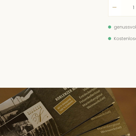
10
We
genussvol
4 
Kostenlos
12
We
6 
13
We
8 
14
We
8 