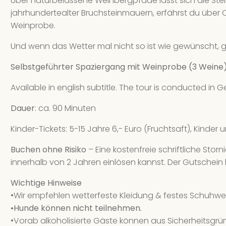
Über naturbelassene Weinbergpfade lässt sich die Ste
jahrhundertealter Bruchsteinmauern, erfährst du über 
Weinprobe.
Und wenn das Wetter mal nicht so ist wie gewünscht, g
Selbstgeführter Spaziergang mit Weinprobe (3 Weine
Available in english subtitle. The tour is conducted in
Dauer
: ca. 90 Minuten
Kinder-Tickets: 5-15 Jahre 6,- Euro (Fruchtsaft), Kinder u
Buchen ohne Risiko
– Eine kostenfreie schriftliche Stor
innerhalb von 2 Jahren einlösen kannst. Der Gutschein 
Wichtige Hinweise
•Wir empfehlen wetterfeste Kleidung & festes Schuhwer
•Hunde können nicht teilnehmen.
•Vorab alkoholisierte Gäste können aus Sicherheitsgrü