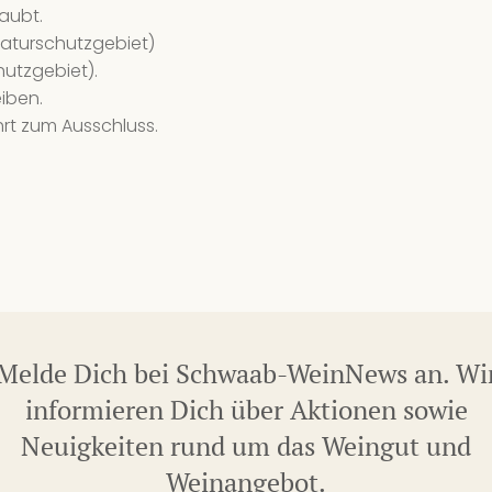
4 
laubt.
aturschutzgebiet)
27
hutzgebiet).
We
iben.
8 
rt zum Ausschluss.
28
We
8 
29
We
10
Melde Dich bei Schwaab-WeinNews an. Wi
29
informieren Dich über Aktionen sowie
We
Neuigkeiten rund um das Weingut und
10
Weinangebot.