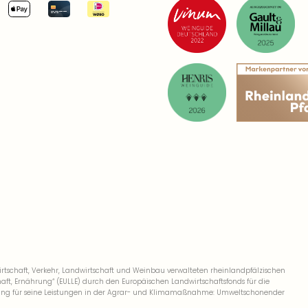
We
3 
05
We
10
05
We
10
05
We
10
schaft, Verkehr, Landwirtschaft und Weinbau verwalteten rheinlandpfälzischen
07
, Ernährung“ (EULLE) durch den Europäischen Landwirtschaftsfonds für die
We
derung für seine Leistungen in der Agrar- und Klimamaßnahme: Umweltschonender