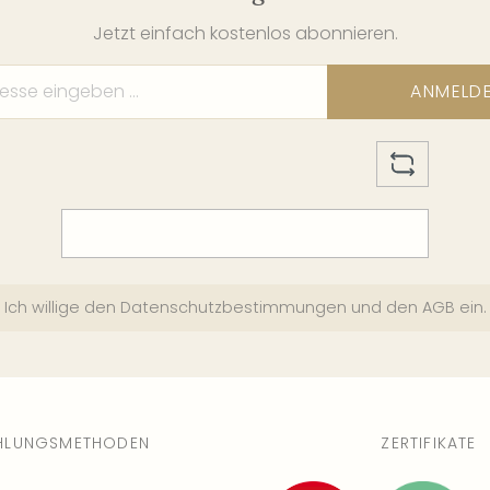
29
Jetzt einfach kostenlos abonnieren.
We
2 
ANMELD
31
We
8 
02
We
8 
Ich willige den
Datenschutzbestimmungen
und den
AGB
ein.
03
We
8 
HLUNGSMETHODEN
ZERTIFIKATE
04