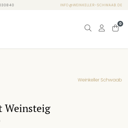
4030840
INFO@WEINKELLER-SCHWAAB.DE
0
Weinkeller Schwaab
t Weinsteig
*