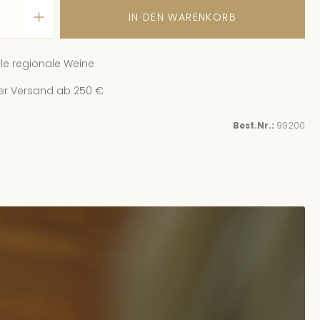
IN DEN WARENKORB
.08.26, 16:00 - 17:30
(Europe/Berlin)
ingut Schwaab
| In der Laach 93
le regionale Weine
Plätze verfügbar
er Versand ab 250 €
.08.26, 16:00 - 17:30
(Europe/Berlin)
ingut Schwaab
| In der Laach 93
Best.Nr.:
99200
Plätze verfügbar
.08.26, 16:00 - 17:30
(Europe/Berlin)
ingut Schwaab
| In der Laach 93
Plätze verfügbar
.08.26, 10:00 - 11:30
(Europe/Berlin)
ingut Schwaab
| In er Laach 93
 Plätze verfügbar