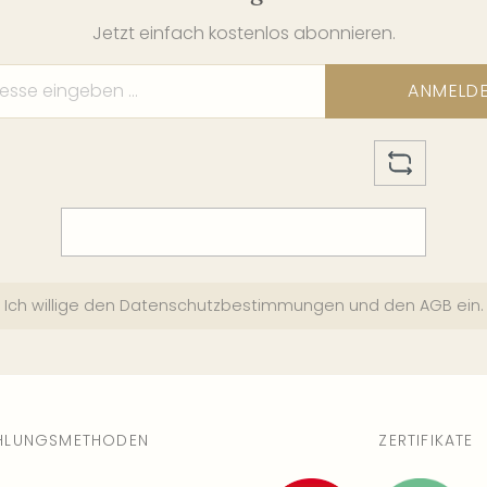
31
Jetzt einfach kostenlos abonnieren.
We
8 
ANMELD
02
We
8 
03
We
8 
Ich willige den
Datenschutzbestimmungen
und den
AGB
ein.
04
We
3 
HLUNGSMETHODEN
ZERTIFIKATE
05