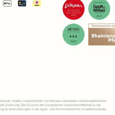
We
10
05
We
10
05
We
10
07
We
8 
schaft, Verkehr, Landwirtschaft und Weinbau verwalteten rheinlandpfälzischen
09
, Ernährung“ (EULLE) durch den Europäischen Landwirtschaftsfonds für die
We
derung für seine Leistungen in der Agrar- und Klimamaßnahme: Umweltschonender