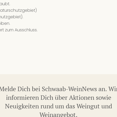
8 
laubt.
aturschutzgebiet)
28
hutzgebiet).
We
iben.
8 
rt zum Ausschluss.
29
We
10
29
We
10
Melde Dich bei Schwaab-WeinNews an. Wi
29
informieren Dich über Aktionen sowie
We
Neuigkeiten rund um das Weingut und
2 
Weinangebot.