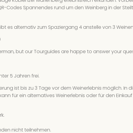
illage Koblenzer Marienberg erlebnisreich erkunden. Vorb
We
QR-Codes Spannendes rund um den Weinberg in der Steilter
8 
21
ibt es alternativ zum Spaziergang 4 anstelle von 3 Weinen
We
)
8 
 German, but our Tourguides are happe to answer your quest
24
We
8 
nter 5 Jahren frei.
26
nierung ist bis zu 3 Tage vor dem Weinerlebnis möglich. In 
We
kann für ein alternatives Weinerlebnis oder für den Einka
4 
k.
27
We
nden nicht teilnehmen.