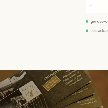
12
We
genussvol
6 
Kostenlos
13
We
8 
14
We
8 
15
We
10