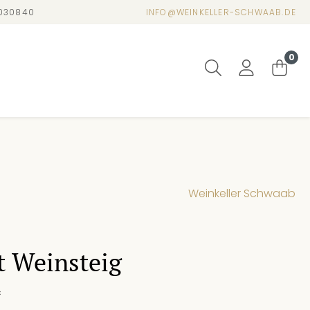
4030840
INFO@WEINKELLER-SCHWAAB.DE
0
Weinkeller Schwaab
t Weinsteig
*