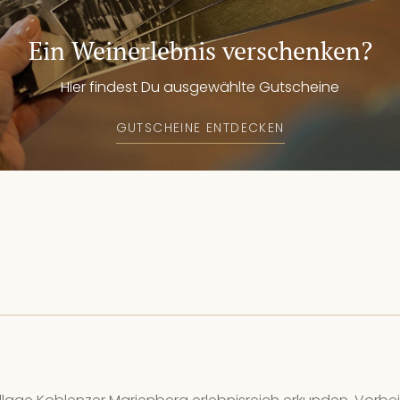
15.
We
Ein Weinerlebnis verschenken?
10
Hier findest Du ausgewählte Gutscheine
15
GUTSCHEINE ENTDECKEN
We
10
17
We
Kei
19
We
8 
20