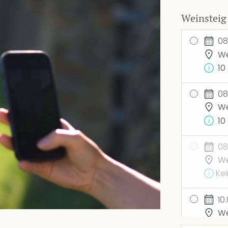
Weinsteig
08
We
10
08
We
10
08
We
Kei
10
We
4 