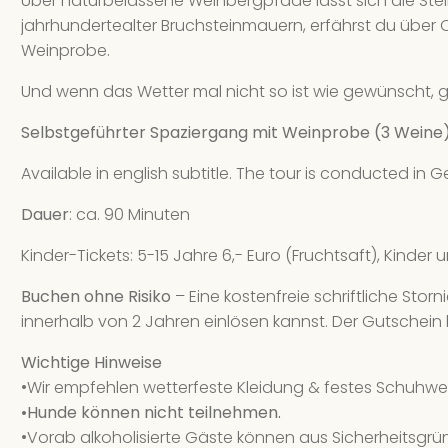
Über naturbelassene Weinbergpfade lässt sich die Ste
jahrhundertealter Bruchsteinmauern, erfährst du über 
Weinprobe.
Und wenn das Wetter mal nicht so ist wie gewünscht, g
Selbstgeführter Spaziergang mit Weinprobe (3 Weine
Available in english subtitle. The tour is conducted in
Dauer
: ca. 90 Minuten
Kinder-Tickets: 5-15 Jahre 6,- Euro (Fruchtsaft), Kinder u
Buchen ohne Risiko
– Eine kostenfreie schriftliche Stor
innerhalb von 2 Jahren einlösen kannst. Der Gutschein 
Wichtige Hinweise
•Wir empfehlen wetterfeste Kleidung & festes Schuhwer
•Hunde können nicht teilnehmen.
•Vorab alkoholisierte Gäste können aus Sicherheitsgrü